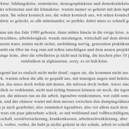
rkrise. bildungskrise, rentenkrise, demographiekrise und demokratiekri
er reformstau und die klimakrise. warum immer so gehetzt mit dem lap
nien. Sie sehen komisch aus, die sehen komisch aus, wir sehen komisc
dwie so geleckt, so alle miteinander, so perfekt, dabei muss es schnell 
 man um das Jahr 1980 geboren, dann mitten hinein in die ewige krise. n
eschluss, arbeitslosigkeit, wende misslungen, wirtschaft auf dem abst
benzin teuer, renten nicht sicher, ausbildung nervig, generation praktik
teht ein 68er im weg rum mit tollen ratschlägen und dem neuen projek
junge leute, aber die rebellieren ja nicht mal richtig, die luschen plus 10 
rumballern in afghanistan, sorry, es ist halt krise.
jugend hat es einfach nicht mehr drauf, sagen sie, die kommen nicht au
rk. warum sehen die alle so gequält aus, mit traurigen augen und hektis
ten. das muss doch wohin mit denen, die müssen doch wohin. wieso sind
tlich so verklemmt, nicht mal richtig bumsen können sie noch, die irge
gen. die müssen ran an die arbeit, irgendwo reinkommen, wer zahlt sonst
en, und der chinese wartet mit dem messer zwischen den dumpingzähnen
 ja auch gearbeitet, also zumindest irgendwer, also vor allem nach dem 
wars ein paar jahrzehnte schick, so mit wohlstand und vollbeschäftigu
schaft, sozialversicherung, krankenkassen, arbeitszeitverkürzung, aber 
i, vorbei, vorbei, ihr habt ja nichts gelernt in der schule, arbeit ist scheiß