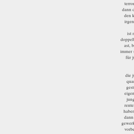
terro
dann d
den k
irgen
ist
doppelb
ast, 
immer s
für 
die 
qua
ges
eigen
jun
rent
haben
dann 
gewerk
vorbe