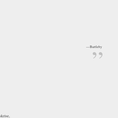
Bartleby
skrise,