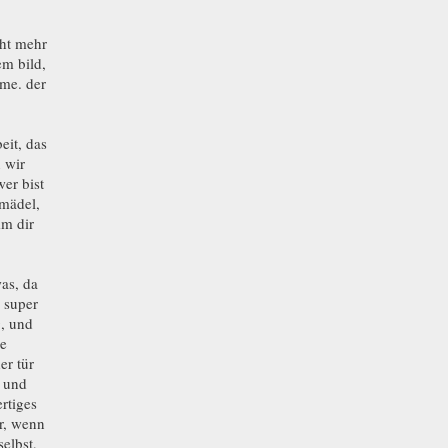
cht mehr
em bild,
ame. der
eit, das
 wir
wer bist
 mädel,
mm dir
was, da
 super
g, und
e
er tür
n und
rtiges
er, wenn
selbst,