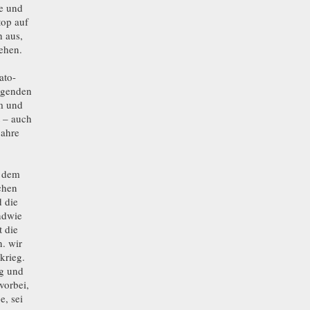
se und
top auf
h aus,
gehen.
ato-
eigenden
um und
t – auch
jahre
s dem
chen
 die
ndwie
 die
. wir
krieg.
ng und
vorbei,
e, sei