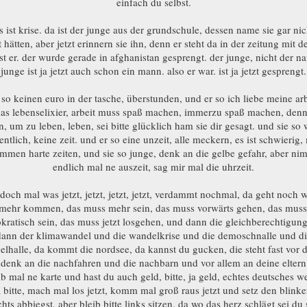
einfach du selbst.
es ist krise. da ist der junge aus der grundschule, dessen name sie gar ni
t hätten, aber jetzt erinnern sie ihn, denn er steht da in der zeitung mit d
ist er. der wurde gerade in afghanistan gesprengt. der junge, nicht der n
junge ist ja jetzt auch schon ein mann. also er war. ist ja jetzt gesprengt.
 so keinen euro in der tasche, überstunden, und er so ich liebe meine arb
 das lebenselixier, arbeit muss spaß machen, immerzu spaß machen, denn
n, um zu leben, leben, sei bitte glücklich ham sie dir gesagt. und sie so 
entlich, keine zeit. und er so eine unzeit, alle meckern, es ist schwierig,
mmen harte zeiten, und sie so junge, denk an die gelbe gefahr, aber ni
endlich mal ne auszeit, sag mir mal die uhrzeit.
och mal was jetzt, jetzt, jetzt, jetzt, verdammt nochmal, da geht noch 
mehr kommen, das muss mehr sein, das muss vorwärts gehen, das muss
ratisch sein, das muss jetzt losgehen, und dann die gleichberechtigun
dann der klimawandel und die wandelkrise und die demoschnalle und di
lhalle, da kommt die nordsee, da kannst du gucken, die steht fast vor d
denk an die nachfahren und die nachbarn und vor allem an deine elter
ib mal ne karte und hast du auch geld, bitte, ja geld, echtes deutsches we
a bitte, mach mal los jetzt, komm mal groß raus jetzt und setz den blink
hts abbiegst, aber bleib bitte links sitzen, da wo das herz schlägt sei du 