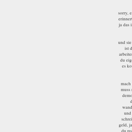
sorry, 
erinner
ja das 
und sie
ist
arbeite
du eig
es ko
mach d
muss 
demok
wande
und 
schre
geld, j
du rec